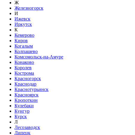
Ж
Железногорск
И
Ижевск
Иркутск
К
Кемерово
Киров
Когалым
Колпашево
Комсомольск-на-Амуре
Конаково
Королев
Кострома
Красногорск
Краснодар
Краснотурьинск
Красноярск
Кропоткин
Кулебаки
Кунгур
Курск
Л
Лесозаводск
Липецк