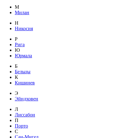
М
Милан
Н
Никосия
Р
Рига
Ю
Юрмала
Б
Бельцы
К
Кишинев
Э
Эйндховен
Л
Лиссабон
П
Порто
С
Сан-Мигел