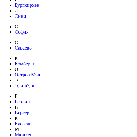
Бургкирхен
Л
Линц
С
София
С
Сараево
К
Кэмберли
О
Остров Мэн
Э
Эдинбург
Б
Берлин
В
Вертер
К
Кассель
М
Мюнхен