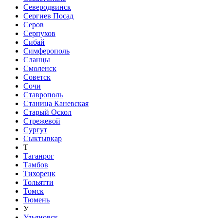
Северодвинск
Сергиев Посад
Серов
Серпухов
Сибай
Симферополь
Сланцы
Смоленск
Советск
Сочи
Ставрополь
Станица Каневская
Старый Оскол
Стрежевой
Сургут
Сыктывкар
Т
Таганрог
Тамбов
Тихорецк
Тольятти
Томск
Тюмень
У
Ульяновск