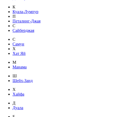
К
Куала-Лумпур
П
Петалинг-Джая
С
Сайберджая
С
Самуи
Х
Хат Яй
М
Манама
Ш
Шейх-Заид
Х
Хайфа
Д
Дуала
Б