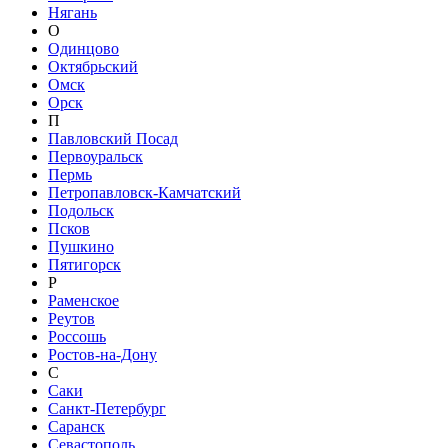
Нягань
О
Одинцово
Октябрьский
Омск
Орск
П
Павловский Посад
Первоуральск
Пермь
Петропавловск-Камчатский
Подольск
Псков
Пушкино
Пятигорск
Р
Раменское
Реутов
Россошь
Ростов-на-Дону
С
Саки
Санкт-Петербург
Саранск
Севастополь