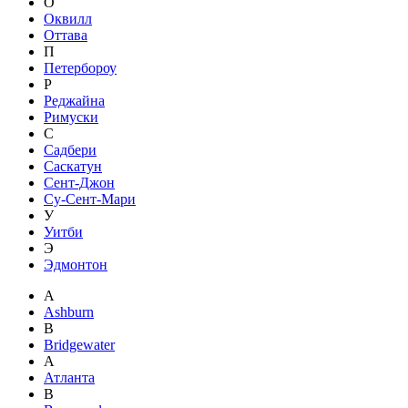
О
Оквилл
Оттава
П
Петербороу
Р
Реджайна
Римуски
С
Садбери
Саскатун
Сент-Джон
Су-Сент-Мари
У
Уитби
Э
Эдмонтон
A
Ashburn
B
Bridgewater
А
Атланта
В