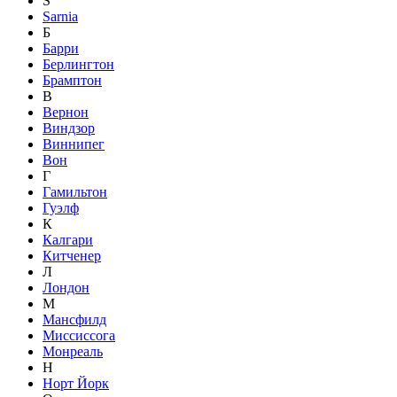
S
Sarnia
Б
Барри
Берлингтон
Брамптон
В
Вернон
Виндзор
Виннипег
Вон
Г
Гамильтон
Гуэлф
К
Калгари
Китченер
Л
Лондон
М
Мансфилд
Миссиссога
Монреаль
Н
Норт Йорк