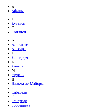
А
Афины
К
Кутаиси
Т
Тбилиси
А
Аликанте
Альсира
Б
Бенидорм
К
Кальпе
М
Мурсия
П
Пальма-де-Майорка
С
Сабадель
Т
Тенерифе
Торревьеха