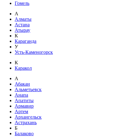
Гомель
А
Алматы
Астана
Атырау
К
Караганда
У
Усть-Каменогорск
К
Каракол
А
Абакан
Альметьевск
Анапа
Апатиты
Армавир
Артем
Архангельск
Астрахань
Б
Балаково