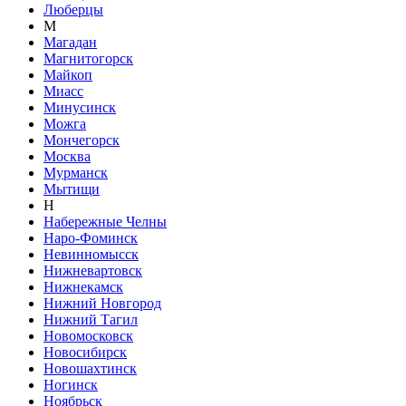
Люберцы
М
Магадан
Магнитогорск
Майкоп
Миасс
Минусинск
Можга
Мончегорск
Москва
Мурманск
Мытищи
Н
Набережные Челны
Наро-Фоминск
Невинномысск
Нижневартовск
Нижнекамск
Нижний Новгород
Нижний Тагил
Новомосковск
Новосибирск
Новошахтинск
Ногинск
Ноябрьск