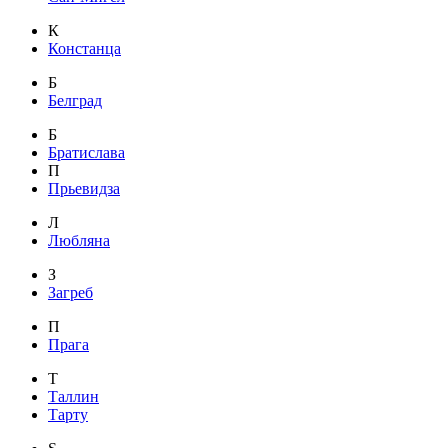
К
Констанца
Б
Белград
Б
Братислава
П
Прьевидза
Л
Любляна
З
Загреб
П
Прага
Т
Таллин
Тарту