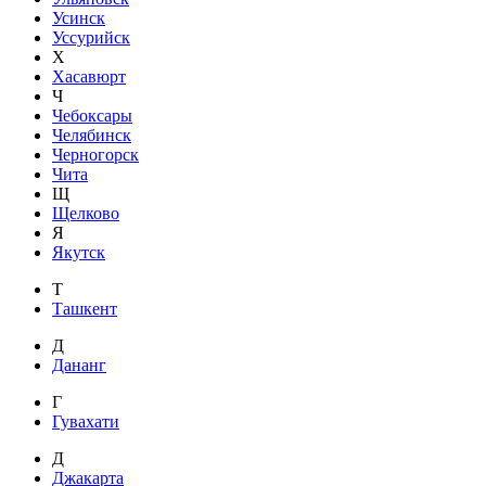
Усинск
Уссурийск
Х
Хасавюрт
Ч
Чебоксары
Челябинск
Черногорск
Чита
Щ
Щелково
Я
Якутск
Т
Ташкент
Д
Дананг
Г
Гувахати
Д
Джакарта