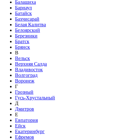
Балашиха
Барнаул
Батайск
Бахчисарай
Белая Калитва
Белоярский
Березники
Братск
Брянск
В
Вельск
Верхняя Салда
Владивосток
Волгоград
Воронеж
Г
Грозный
Гусь-Хрустальный
Д
Дмитров
Е
Евпатория
Ейск
Екатеринбург
Ефремов